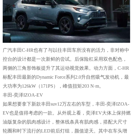
广汽丰田C-HR也有了与以往丰田车所没有的活力，非对称中
控台的设计都是一次新鲜的尝试。后保险杠采用双色配色，
两侧的三角形饰板提升了其运动视觉效果。动力方面，C-HR
标配丰田最新的Dynamic Force系列2.0升自然吸气发动机，最
大功率为126kW（171PS），峰值扭矩203 N·m。
丰田-奕泽IZOA-EV
如果想要拿下新款丰田suv12万左右的车型，丰田-奕泽IZOA-
EV也是值得考虑的一款。从外观上看，奕泽EV大体上保持燃
油版复杂的肌肉感设计，整体线条具有肌肉感，搭配大尺寸
轮圈和时下流行的LED前后灯组，颜值逆天。其中在车头增