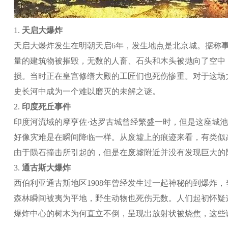
1.
天启大爆炸
天启大爆炸发生在明朝天启6年，发生地点是北京城。据称
量的建筑物被摧毁，无数的人畜、石头和木头被抛向了空中
损。当时正在皇宫修缮大殿的工匠们也死伤惨重。对于这场
史长河中成为一个难以磨灭的未解之谜。
2.
印度死丘事件
印度河流域的摩亨佐·达罗古城曾经繁盛一时，但是这座城池
好像灾难是在瞬间降临一样。从废墟上的痕迹来看，有类似
由于陨石撞击所引起的，但是在废墟附近并没有发现巨大的
3.
通古斯大爆炸
西伯利亚通古斯地区1908年曾经发生过一起神秘的到爆
森林瞬间被夷为平地，野生动物也死伤无数。人们起初怀疑
爆炸中心的树木为何直立不倒，呈现出放射状被烧焦，这些