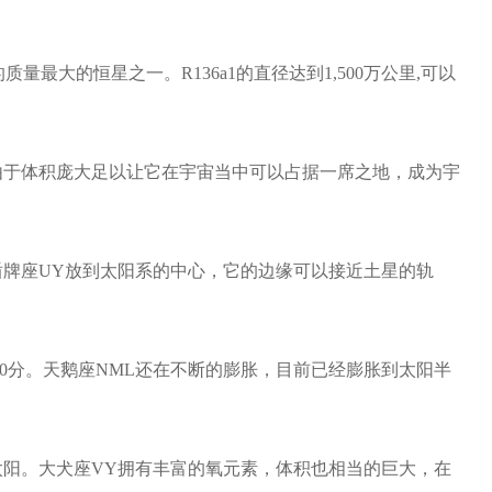
最大的恒星之一。R136a1的直径达到1,500万公里,可以
由于体积庞大足以让它在宇宙当中可以占据一席之地，成为宇
盾牌座UY放到太阳系的中心，它的边缘可以接近土星的轨
0分。天鹅座NML还在不断的膨胀，目前已经膨胀到太阳半
太阳。大犬座VY拥有丰富的氧元素，体积也相当的巨大，在