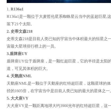
1.
R136a1
R136a1是一颗位于大麦哲伦星系蜘蛛星云当中的蓝超巨星,
装下21个太阳。
2.
史蒂文森218
史蒂文森218是目前人类已知的宇宙当中体积最大的恒星之
宙最大星球排行榜上的一员。
3.
盾牌座UY
盾牌座UY位于盾牌座，是一颗红超巨星，它的半径是太阳的
道，可见其体积的巨大。
4.
天鹅座NML
天鹅座NML是一颗位于天鹅座的红特超巨星，这颗星球的体
径的1605倍，在宇宙当中是目前人类已知的最大的星体之一
5.
大犬座VY
大犬座VY是一颗距离地球大约3900光年的红特超巨星，