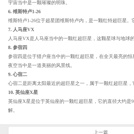
宇宙当中是一颗璀璨的明珠。
6.
维斯特卢1-26
维斯特卢1-26位于超星团维斯特卢内，是一颗红特超巨星
7.
人马座VX
人马座VX是人马座当中的一颗红超巨星，这颗星球与地球的距
8.
参宿四
参宿四是位于猎户座当中的一颗红超巨星，在全天最亮的恒星当
夜空当中是一道美丽的风景线。
9.
心宿二
心宿二是距离太阳最近的超巨星之一，属于一颗红超巨星，它
10.
英仙座X星
英仙座X星是位于英仙座的一颗红超巨星，它的直径大约是9
解。
上一篇