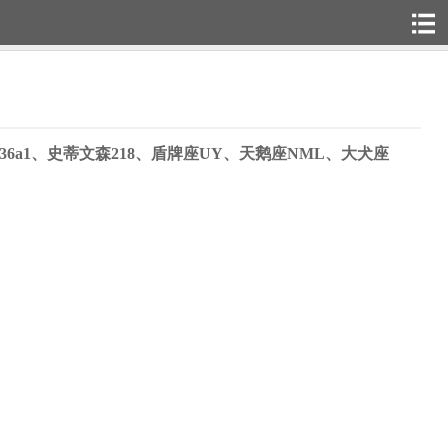
136a1、史蒂文森218、盾牌座UY、天鹅座NML、大犬座