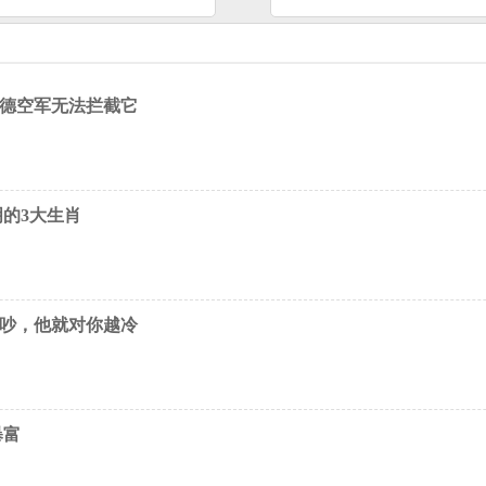
 德空军无法拦截它
明的3大生肖
他吵，他就对你越冷
暴富