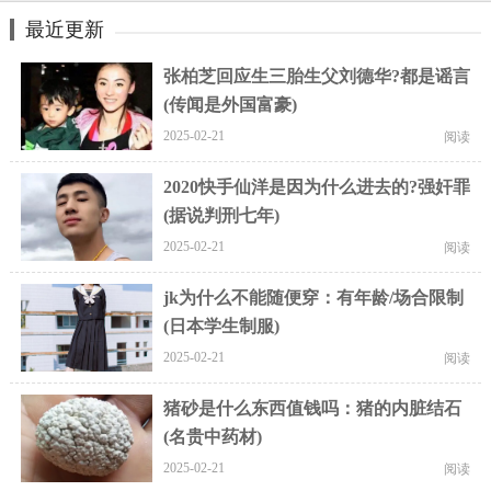
最近更新
张柏芝回应生三胎生父刘德华?都是谣言
(传闻是外国富豪)
2025-02-21
阅读
2020快手仙洋是因为什么进去的?强奸罪
(据说判刑七年)
2025-02-21
阅读
jk为什么不能随便穿：有年龄/场合限制
(日本学生制服)
2025-02-21
阅读
猪砂是什么东西值钱吗：猪的内脏结石
(名贵中药材)
2025-02-21
阅读