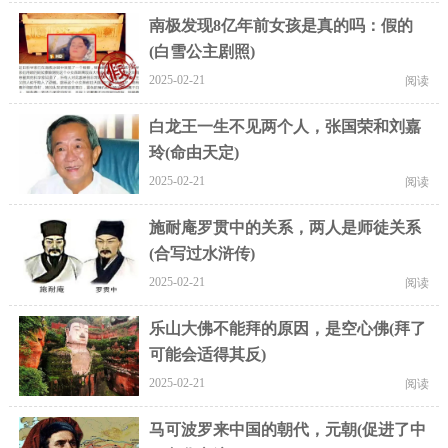
南极发现8亿年前女孩是真的吗：假的
(白雪公主剧照)
2025-02-21
阅读
白龙王一生不见两个人，张国荣和刘嘉
玲(命由天定)
2025-02-21
阅读
施耐庵罗贯中的关系，两人是师徒关系
(合写过水浒传)
2025-02-21
阅读
乐山大佛不能拜的原因，是空心佛(拜了
可能会适得其反)
2025-02-21
阅读
马可波罗来中国的朝代，元朝(促进了中