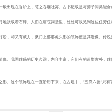
一般出现在香炉上，随之吞烟吐雾。古书记载是与狮子同类能食
月地驮载着石碑。人们在庙院祠堂里，处处可以见到这位任劳任
好讼，却又有威力，狱门上部那虎头形的装饰便是其遗像。传说
遗像。我国碑碣的历史久远，内容丰富，它们有的造型古朴，碑
之形。这个装饰现在一直沿用下来，在古建中，“五脊六兽”只有