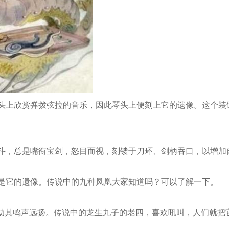
头上欣赏弹拨弦拉的音乐，因此琴头上便刻上它的遗像。这个装
斗，总是嘴衔宝剑，怒目而视，刻镂于刀环、剑柄吞口，以增加
是它的遗像。传说中的九种凤凰大家知道吗？可以了解一下。
，助其鸣声远扬。传说中的龙生九子的老四，喜欢吼叫，人们就把