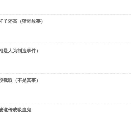
线杆子还高（猎奇故事）
相是人为制造事件）
段截取（不是真事）
犯被讹传成吸血鬼