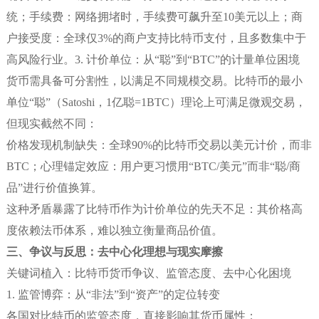
统；手续费：网络拥堵时，手续费可飙升至10美元以上；商
户接受度：全球仅3%的商户支持比特币支付，且多数集中于
高风险行业。3. 计价单位：从“聪”到“BTC”的计量单位困境
货币需具备可分割性，以满足不同规模交易。比特币的最小
单位“聪”（Satoshi，1亿聪=1BTC）理论上可满足微观交易，
但现实截然不同：
价格发现机制缺失：全球90%的比特币交易以美元计价，而非
BTC；心理锚定效应：用户更习惯用“BTC/美元”而非“聪/商
品”进行价值换算。
这种矛盾暴露了比特币作为计价单位的先天不足：其价格高
度依赖法币体系，难以独立衡量商品价值。
三、争议与反思：去中心化理想与现实摩擦
关键词植入：比特币货币争议、监管态度、去中心化困境
1. 监管博弈：从“非法”到“资产”的定位转变
各国对比特币的监管态度，直接影响其货币属性：