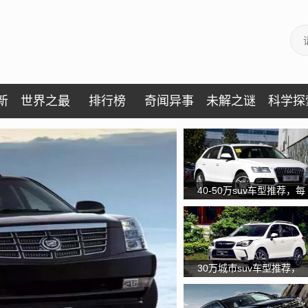
新
世界之最
排行榜
奇闻异事
未解之谜
科学探
40-50万suv车型推荐，每
一款都是精品值得入手
30万城市suv车型推荐，
老司机都爱的城市四驱
SUV