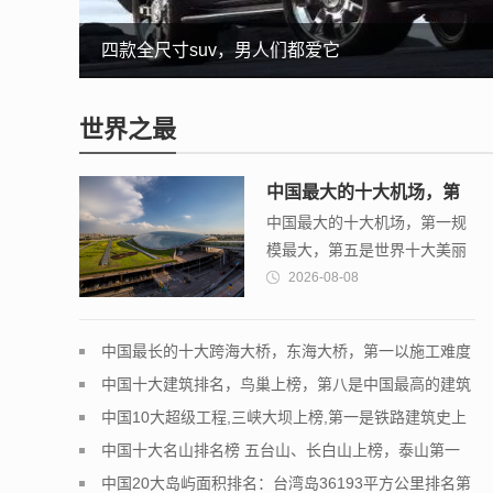
江铃驭胜发动机，让福特“退位让贤”
混合动力suv，这四款最值得购买
四款全尺寸suv，男人们都爱它
这几款柴油suv性能强又省油，纯爷们都想要
世界之最
中国最大的十大机场，第
中国最大的十大机场，第一规
一规模最大，第五是世界
模最大，第五是世界十大美丽
十大美丽机场之一
机场之一
2026-08-08
中国最长的十大跨海大桥，东海大桥，第一以施工难度
享誉世界
中国十大建筑排名，鸟巢上榜，第八是中国最高的建筑
中国10大超级工程,三峡大坝上榜,第一是铁路建筑史上
的丰碑
中国十大名山排名榜 五台山、长白山上榜，泰山第一
中国20大岛屿面积排名：台湾岛36193平方公里排名第