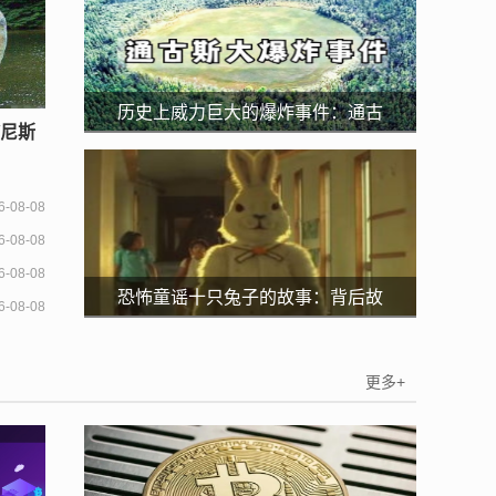
历史上威力巨大的爆炸事件：通古
/尼斯
斯大爆炸等（核爆炸）
比)
6-08-08
6-08-08
6-08-08
恐怖童谣十只兔子的故事：背后故
6-08-08
事解读(社会的残酷)
更多+