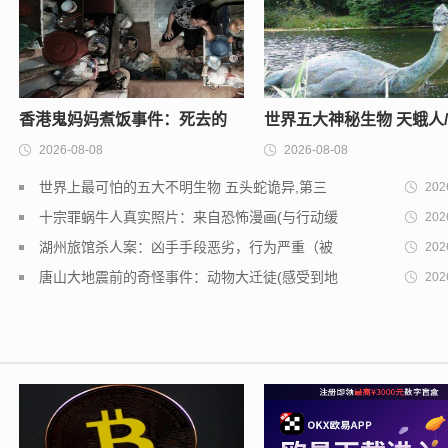
香港鬼妈妈煮饭事件：死去的
世界五大神秘生物 天蛾人
2026-08-08
2026-08-08
母亲给孩子做饭(恐怖又诡异)
湖水怪/野人等(个个神秘无
世界上最可怕的五大不明生物 五头蛇诡异,第三
202
可能真实存在!
十宗罪蜗牛人真实照片：来自恐怖漫画(与行动缓
202
慢有关)
湖州旅馆杀人案：凶手手段恶劣，行为严重（被
202
判死刑）
唐山大地震前的奇怪事件：动物大迁徒(感受到地
202
震到来)