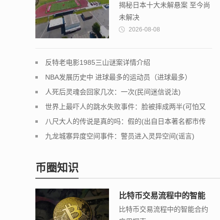
揭秘日本十大未解悬案 至今尚
今尚未解决
未解决
2026-08-08
反特老电影1985三山谜案详情介绍
NBA发展历史中 进球最多的运动员（进球最多）
人死后灵魂会回家几次：一次(民间迷信说法)
世界上最吓人的跳水失败事件：脸被摔成两半(可怕又
吓人)
八尺大人的传说是真的吗：假的(出自日本著名都市传
说)
九龙城寨异度空间事件：警员进入灵异空间(谣言)
币圈知识
比特币交易流程中的智能
比特币交易流程中的智能合约
合约应用探索