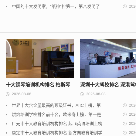
天价
中国的十大发明家，“纸神”排第一，第八发明了
202
五笔字型
十大钢琴培训机构排名 柏斯琴
深圳十大驾校排名 深港驾
2026-08-08
2026-08-08
行上榜，第二专注于线上陪练
一，鹏城驾校上榜
世界十大含金量最高的顶级证书，AIIC上榜，第
202
二在中国仅有不到900人
烘焙培训学校排名前十名，欧米奇上榜，第一是
202
诞生于法国
广元市十大教育培训机构排名 起飞英语培训上榜
202
第五提高注意力
康定市十大教育培训机构排名 新方向教育培训学
202