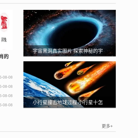
宇宙黑洞真实图片 探索神秘的宇
肖的
宙黑洞
6-08-08
6-08-08
6-08-08
小行星撞击地球过程 小行星十怎
6-08-08
样撞击地球的
更多+